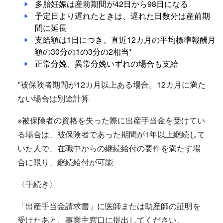
多胎妊娠は産前期間が42日から98日になる
予定日より遅れたときは、遅れた日数分は産前期
間に延長
支給額は1日につき、直近12カ月の平均標準報酬月
額の30分の1の3分の2相当*
正常分娩、異常分娩いずれの場合も支給
*被保険者期間が12カ月以上ある場合。12カ月に満た
ない場合は別途計算
※被保険者の資格を失った際に出産手当金を受けてい
る場合は、被保険者であった期間が1年以上継続して
いた人で、在職中からの継続給付の要件を満たす場
合に限り、継続給付が可能
〈手続き〉
「出産手当金請求書」に医師または助産師の証明を
受けたあと、事業主窓口に提出してください。