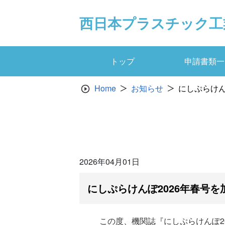
Skip
to
西日本プラスチック工
content
トップ
申請書類一
Home
お知らせ
にしぷらけん
2026年04月01日
にしぷらけんぽ2026年春号
この度、機関誌『にしぷらけんぽ202